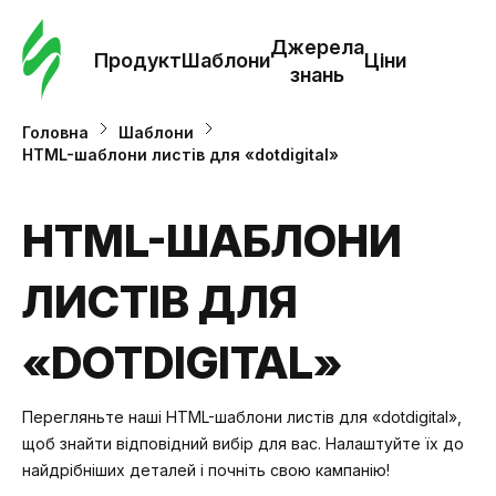
Замо
шабл
Джерела
Продукт
Шаблони
Ціни
знань
Шабл
Головна
Шаблони
HTML-шаблони листів для «dotdigital»
Дж
зна
HTML-ШАБЛОНИ
ЛИСТІВ ДЛЯ
Ціни
«DOTDIGITAL»
Перегляньте наші HTML-шаблони листів для «dotdigital»,
щоб знайти відповідний вибір для вас. Налаштуйте їх до
найдрібніших деталей і почніть свою кампанію!