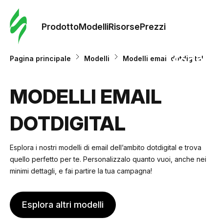
Ordine 
modelli
Prodotto
Modelli
Risorse
Prezzi
Modelli
Pagina principale
Modelli
Modelli email dotdigital
Riso
MODELLI EMAIL
DOTDIGITAL
Prezzi
Esplora i nostri modelli di email dell’ambito dotdigital e trova
quello perfetto per te. Personalizzalo quanto vuoi, anche nei
minimi dettagli, e fai partire la tua campagna!
Esplora altri modelli