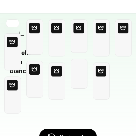
Modello
in
bianco