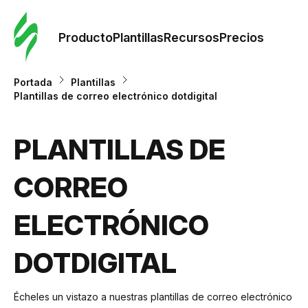
Orde
plant
Producto
Plantillas
Recursos
Precios
Plant
Portada
Plantillas
Plantillas de correo electrónico dotdigital
Re
PLANTILLAS DE
Prec
CORREO
ELECTRÓNICO
DOTDIGITAL
Écheles un vistazo a nuestras plantillas de correo electrónico