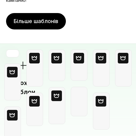
кампанію!
Більше шаблонів
Порожній
шаблон