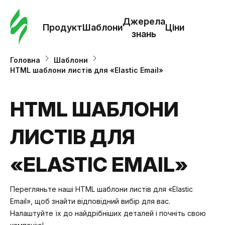
Замо
шабл
Джерела
Продукт
Шаблони
Ціни
знань
Шабл
Головна
Шаблони
HTML шаблони листів для «Elastic Email»
Дж
зна
HTML ШАБЛОНИ
ЛИСТІВ ДЛЯ
Ціни
«ELASTIC EMAIL»
Перегляньте наші HTML шаблони листів для «Elastic
Email», щоб знайти відповідний вибір для вас.
Налаштуйте їх до найдрібніших деталей і почніть свою