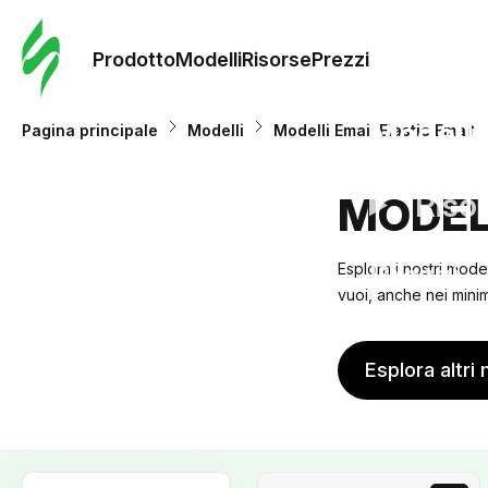
Ordine 
modelli
Prodotto
Modelli
Risorse
Prezzi
Modelli
Pagina principale
Modelli
Modelli Email Elastic Email
Riso
MODELL
Prezzi
Esplora i nostri model
vuoi, anche nei minimi
Esplora altri 