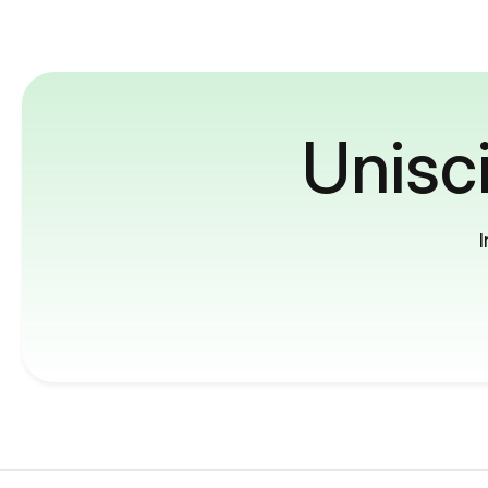
Unisci
I