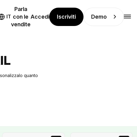
Parla
Iscriviti
Demo
IT
con le
Accedi
vendite
IL
ersonalizzalo quanto