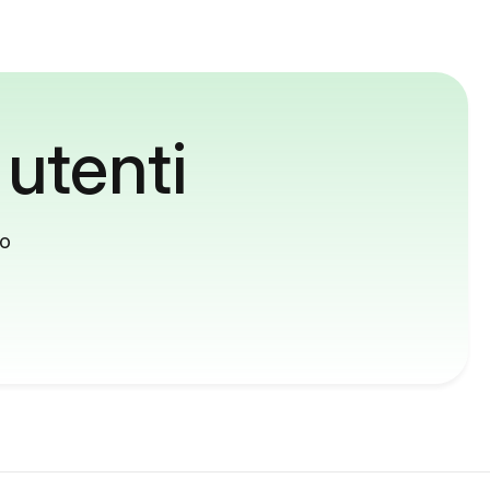
 utenti
to