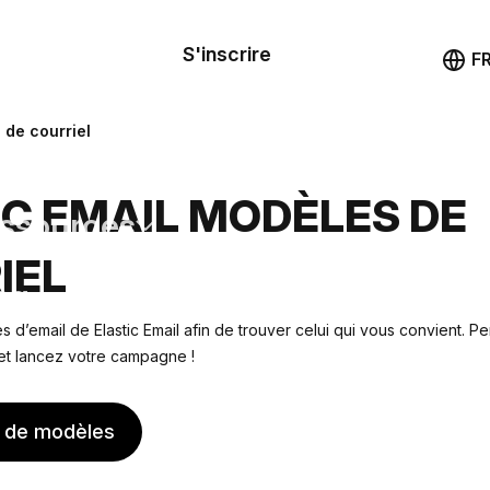
le de
mande
S'inscrire
Démo
F
les
 de courriel
ail
IC EMAIL MODÈLES DE
ssources
IEL
ng
 d’email de Elastic Email afin de trouver celui qui vous convient. P
 et lancez votre campagne !
s de modèles