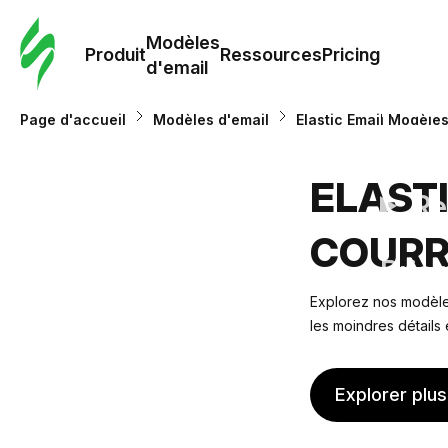
Modè
com
Modèles
Produit
Ressources
Pricing
d'email
Modè
Page d'accueil
Modèles d'email
Elastic Email Modèles
d'em
ELAST
Re
COURR
Prici
Explorez nos modèles
les moindres détails
Explorer plu