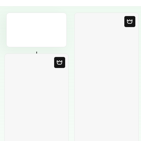
Порожній
шаблон