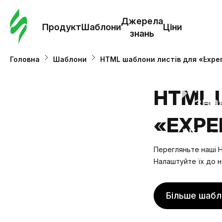
Замо
шабл
Джерела
Продукт
Шаблони
Ціни
знань
Шабл
Головна
Шаблони
HTML шаблони листів для «Expe
Дж
HTML 
зна
«EXPE
Ціни
Перегляньте наші H
Налаштуйте їх до н
Більше шабл