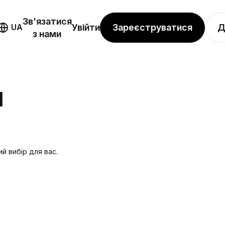
Зв'язатися
Зареєструватися
Д
UA
Увійти
з нами
Я
й вибір для вас.