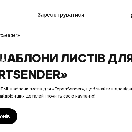
вити
он
Зареєструватися
Демо
они
rtSender»
ерела
ШАБЛОНИ ЛИСТІВ ДЛ
нь
RTSENDER»
TML шаблони листів для «ExpertSender», щоб знайти відповідни
айдрібніших деталей і почніть свою кампанію!
онів