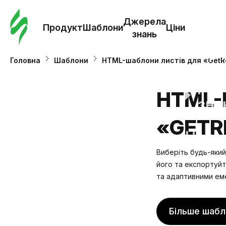
Замо
шабл
Джерела
Продукт
Шаблони
Ціни
знань
Шабл
Головна
Шаблони
HTML-шаблони листів для «Get
Дж
HTML-
зна
«GETR
Ціни
Виберіть будь-який
його та
експортуйт
та адаптивними ем
Більше шабл