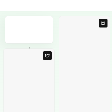
Порожній
шаблон