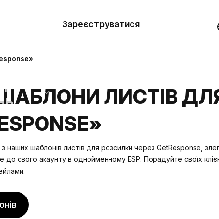
вити
он
Зареєструватися
Демо
они
Response»
ерела
ШАБЛОНИ ЛИСТІВ ДЛ
нь
ESPONSE»
 з наших шаблонів листів для розсилки через GetResponse, зле
е до свого акаунту
в однойменному ESP. Порадуйте своїх кліє
ейлами.
онів