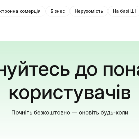
ктронна комерція
Бізнес
Нерухомість
На базі ШІ
уйтесь до пон
користувачів
Почніть безкоштовно — оновіть будь-коли