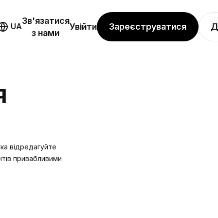
Зв'язатися
Зареєструватися
Д
UA
Увійти
з нами
Я
гка відредагуйте
нтів привабливими