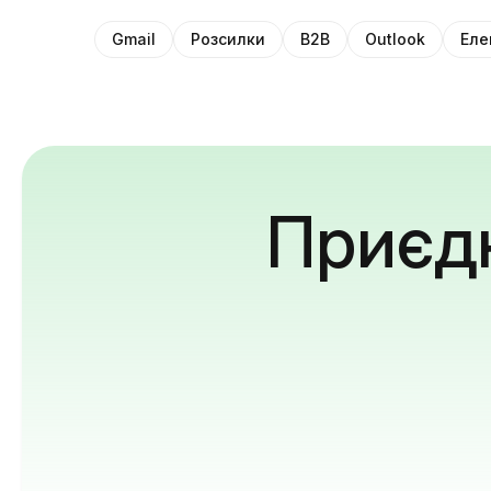
Gmail
Розсилки
B2B
Outlook
Еле
Приєдн