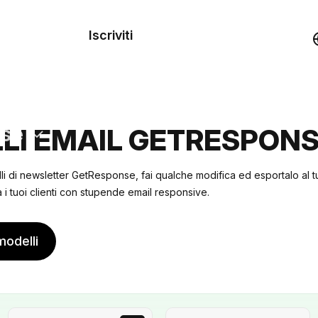
dei
Iscriviti
Demo
rse
LI EMAIL GETRESPON
li di newsletter GetResponse, fai qualche modifica ed esportalo al t
i tuoi clienti con stupende email responsive.
modelli