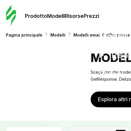
Ordine 
modelli
Prodotto
Modelli
Risorse
Prezzi
Modelli
Pagina principale
Modelli
Modelli email GetResponse
Riso
MODEL
Prezzi
Scegli uno dei model
GetResponse. Delizia 
Esplora altri 