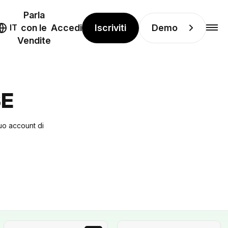
Parla
Iscriviti
Demo
IT
con le
Accedi
Vendite
SE
uo account di