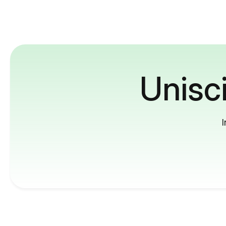
Unisci
I