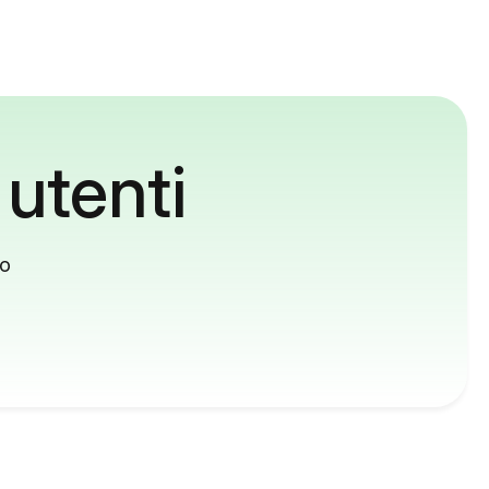
 utenti
to