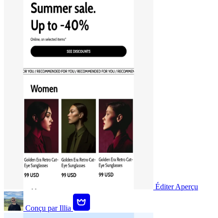
Éditer
Aperçu
Conçu par
Illia