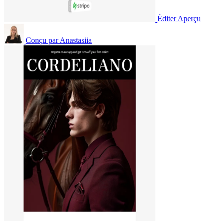
Éditer
Aperçu
Conçu par
Anastasiia