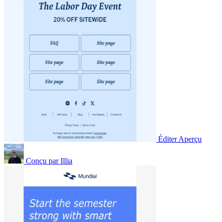
Éditer
Aperçu
Conçu par
Illia