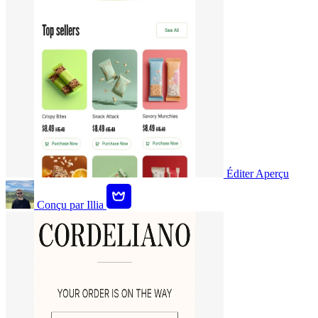
Éditer
Aperçu
Conçu par
Illia