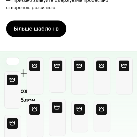
— і приємно здивуйте одержувачів професійно
створеною розсилкою.
Більше шаблонів
Порожній
шаблон