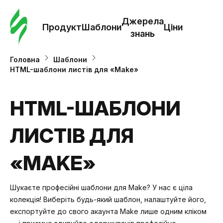
Замо
шабл
Джерела
Продукт
Шаблони
Ціни
знань
Шабл
Головна
Шаблони
HTML-шаблони листів для «Make»
Дж
зна
HTML-ШАБЛОНИ
ЛИСТІВ ДЛЯ
Ціни
«MAKE»
Шукаєте професійні шаблони для Make? У нас є ціла
колекція! Виберіть будь-який шаблон, налаштуйте його,
експортуйте до свого акаунта Make лише одним кліком