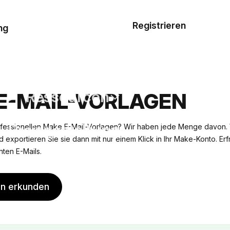
Musterauftrag
Registrieren
De
ng
E-Mail-
Vorlagen
Ressourcen
E-MAIL-VORLAGEN
Preisgestaltung
fessionellen Make E-Mail-Vorlagen? Wir haben jede Menge davon. 
 exportieren Sie sie dann mit nur einem Klick in Ihr Make-Konto. Erf
ten E-Mails.
en erkunden