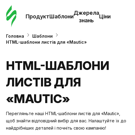
Замо
шабл
Джерела
Продукт
Шаблони
Ціни
знань
Шабл
Головна
Шаблони
HTML-шаблони листів для «Mautic»
Дж
зна
HTML-ШАБЛОНИ
ЛИСТІВ ДЛЯ
Ціни
«MAUTIC»
Перегляньте наші HTML-шаблони листів для «Mautic»,
щоб знайти відповідний вибір для вас. Налаштуйте їх до
найдрібніших деталей і почніть свою кампанію!