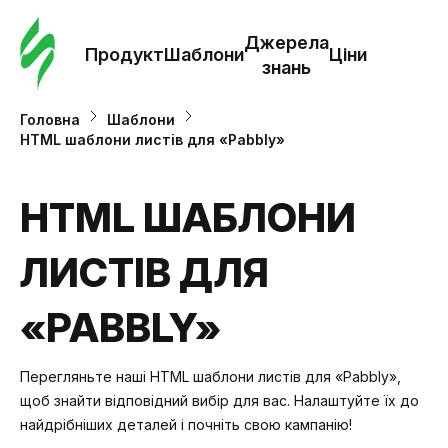
Замо
шабл
Джерела
Продукт
Шаблони
Ціни
знань
Шабл
Головна
Шаблони
HTML шаблони листів для «Pabbly»
Дж
зна
HTML ШАБЛОНИ
ЛИСТІВ ДЛЯ
Ціни
«PABBLY»
Перегляньте наші HTML шаблони листів для «Pabbly»,
щоб знайти відповідний вибір для вас. Налаштуйте їх до
найдрібніших деталей і почніть свою кампанію!