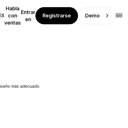
Habla
Entrar
Registrarse
Demo
ES
con
en
ventas
l diseño más adecuado