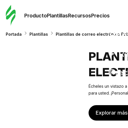
Orde
plant
Producto
Plantillas
Recursos
Precios
Plant
Portada
Plantillas
Plantillas de correo electrónico Pa
Re
PLANT
ELECT
Prec
Écheles un vistazo a
para usted. ¡Persona
Explorar más 