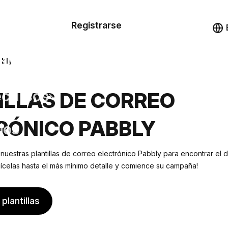
n de las
Registrarse
illas
Demo
illas
bbly
cursos
ILLAS DE CORREO
RÓNICO PABBLY
ios
 nuestras plantillas de correo electrónico Pabbly para encontrar e
lícelas hasta el más mínimo detalle y comience su campaña!
plantillas