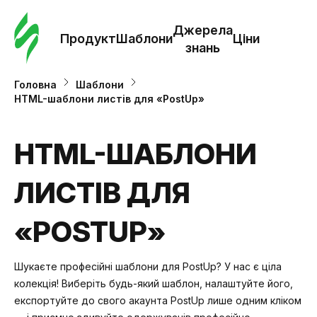
Замо
шабл
Джерела
Продукт
Шаблони
Ціни
знань
Шабл
Головна
Шаблони
HTML-шаблони листів для «PostUp»
Дж
зна
HTML-ШАБЛОНИ
ЛИСТІВ ДЛЯ
Ціни
«POSTUP»
Шукаєте професійні шаблони для PostUp? У нас є ціла
колекція! Виберіть будь-який шаблон, налаштуйте його,
експортуйте до свого акаунта PostUp лише одним кліком