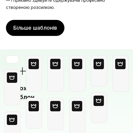
— і приємно здивуйте одержувачів професійно
створеною розсилкою.
Більше шаблонів
Порожній
шаблон