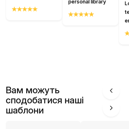
personal library
L
t
e
Вам можуть
сподобатися наші
шаблони