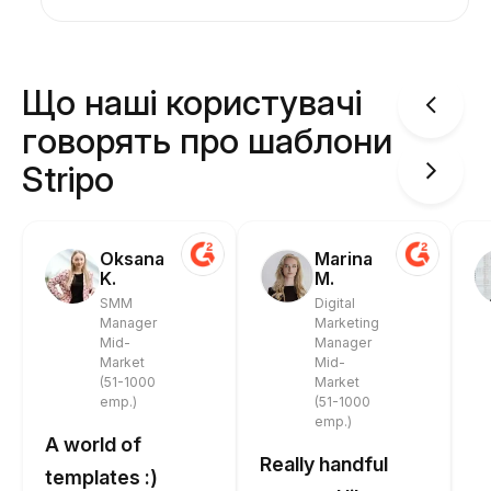
Що наші користувачі
говорять про шаблони
Stripo
Oksana
Marina
K.
M.
SMM
Digital
Manager
Marketing
Mid-
Manager
Market
Mid-
(51-1000
Market
emp.)
(51-1000
emp.)
A world of
Really handful
templates :)