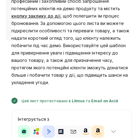
професійний і захопливий спосіб запрошення
потенційних клієнтів на демо продукту та містить
кнопку заклику до дії
, щоб полегшити їм процес
бронювання. За допомогою цього листа ви можете
Розроблено
підкреслити особливості та переваги товару, а також
Анастасія
надати короткий огляд того, що клієнту належить
побачити під час демо. Використовуйте цей шаблон
для привернення уваги і підвищення інтересу до
вашого товару, а також для призначення часу,
протягом якого потенційні клієнти зможуть дізнатися
більше і побачити товар у дії, що підвищить шанси на
укладення угоди.
Цей лист протестовано в
Litmus
та
Email on Acid
Інтегрується з