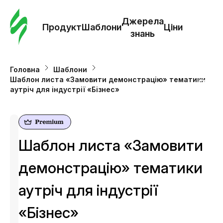
Замо
шабл
Джерела
Продукт
Шаблони
Ціни
знань
Шабл
Головна
Шаблони
Шаблон листа «Замовити демонстрацію» тематики
Дж
аутріч для індустрії «Бізнес»
зна
Ціни
Шаблон листа «Замовити
демонстрацію» тематики
аутріч для індустрії
«Бізнес»