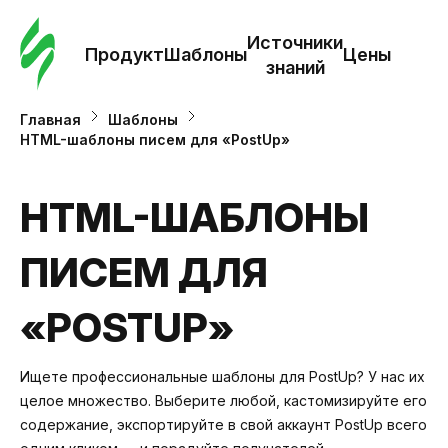
Зак
шаб
Источники
Продукт
Шаблоны
Цены
знаний
Ша
Главная
Шаблоны
HTML-шаблоны писем для «PostUp»
И
з
HTML-ШАБЛОНЫ
ПИСЕМ ДЛЯ
Це
«POSTUP»
Ищете профессиональные шаблоны для PostUp? У нас их
целое множество. Выберите любой, кастомизируйте его
содержание, экспортируйте в свой аккаунт PostUp всего