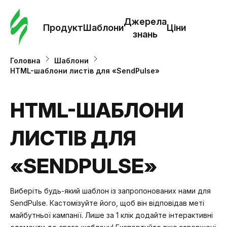
Замо
шабл
Джерела
Продукт
Шаблони
Ціни
знань
Шабл
Головна
Шаблони
HTML-шаблони листів для «SendPulse»
Дж
зна
HTML-ШАБЛОНИ
ЛИСТІВ ДЛЯ
Ціни
«SENDPULSE»
Виберіть будь-який шаблон із запропонованих нами для
SendPulse. Кастомізуйте його, щоб він відповідав меті
майбутньої кампанії. Лише за 1 клік додайте інтерактивні