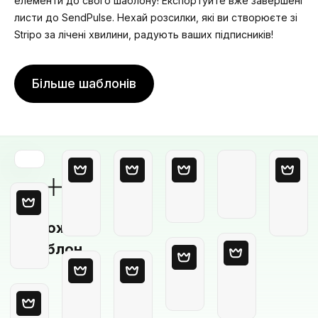
елементи до свого шаблону! Експортуйте вже завершені
листи до SendPulse. Нехай розсилки, які ви створюєте зі
Stripo за лічені хвилини, радують ваших підписників!
Більше шаблонів
Порожній
шаблон