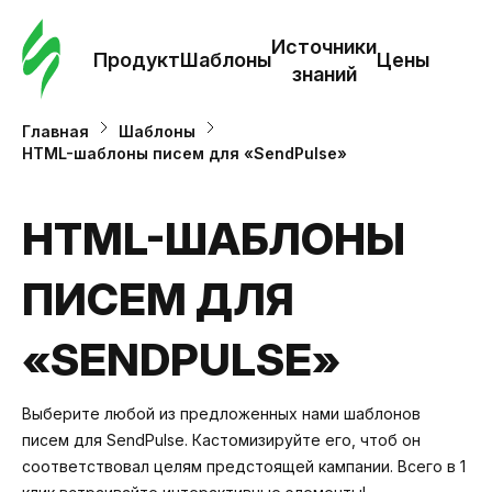
Зак
шаб
Источники
Продукт
Шаблоны
Цены
знаний
Ша
Главная
Шаблоны
HTML-шаблоны писем для «SendPulse»
И
з
HTML-ШАБЛОНЫ
ПИСЕМ ДЛЯ
Це
«SENDPULSE»
Выберите любой из предложенных нами шаблонов
писем для SendPulse. Кастомизируйте его, чтоб он
соответствовал целям предстоящей кампании. Всего в 1