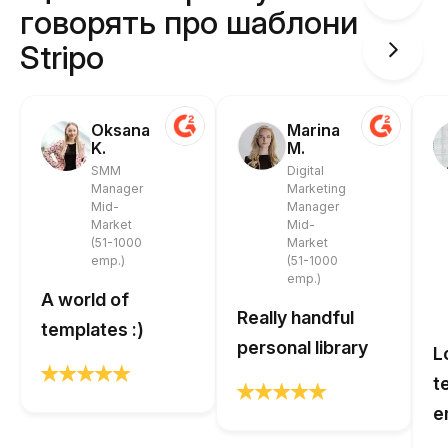
говорять про шаблони
Stripo
Oksana
Marina
K.
M.
SMM
Digital
Manager
Marketing
Mid-
Manager
Market
Mid-
(51-1000
Market
emp.)
(51-1000
emp.)
A world of
Really handful
templates :)
personal library
L
t
e