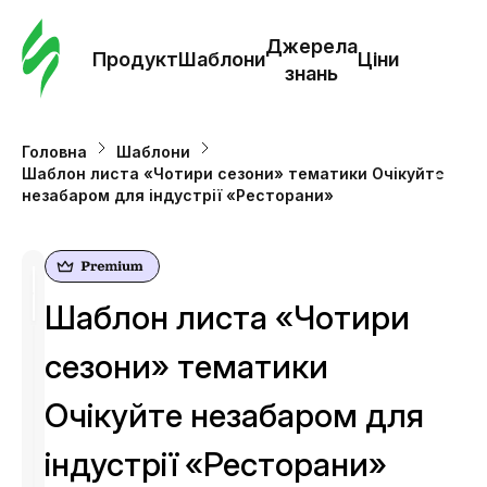
Замо
шабл
Джерела
Продукт
Шаблони
Ціни
знань
Шабл
Головна
Шаблони
Шаблон листа «Чотири сезони» тематики Очікуйте
Дж
незабаром для індустрії «Ресторани»
зна
Ціни
Шаблон листа «Чотири
сезони» тематики
Очікуйте незабаром для
індустрії «Ресторани»