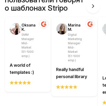
о шаблонах Stripo
Oksana
Marina
K.
M.
SMM
Digital
Manager
Marketing
Mid-
Manager
Market
Mid-
(51-1000
Market
emp.)
(51-1000
emp.)
A world of
Really handful
templates :)
personal library
L
t
e