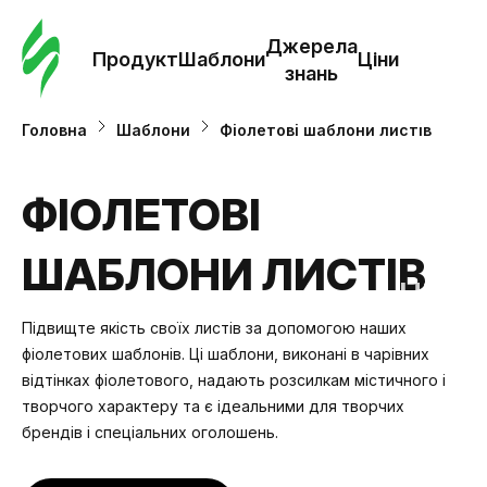
Замо
шабл
Джерела
Продукт
Шаблони
Ціни
знань
Шабл
Головна
Шаблони
Фіолетові шаблони листів
Дж
ФІОЛЕТОВІ
зна
ШАБЛОНИ ЛИСТІВ
Ціни
Підвищте якість своїх листів за допомогою наших
фіолетових шаблонів. Ці шаблони, виконані в чарівних
відтінках фіолетового, надають розсилкам містичного і
творчого характеру та є ідеальними для творчих
брендів і спеціальних оголошень.