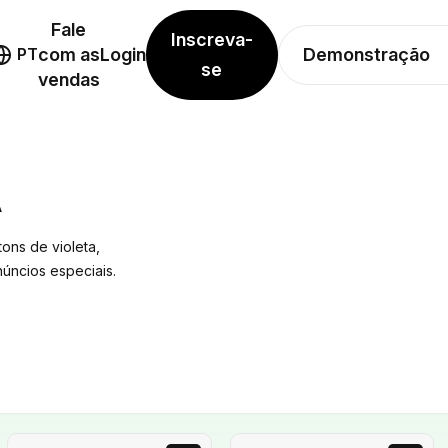
Fale
Inscreva-
Demonstração
PT
com as
Login
se
vendas
A
ons de violeta,
núncios especiais.