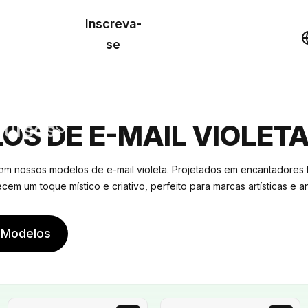
o de
Inscreva-
lo
Demonstração
se
los
cursos
OS DE E-MAIL VIOLET
os
om nossos modelos de e-mail violeta. Projetados em encantadores t
em um toque místico e criativo, perfeito para marcas artísticas e a
 Modelos