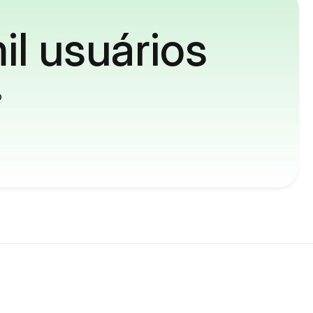
il usuários
o