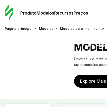
Pedid
Mode
Produto
Modelos
Recursos
Preços
Mode
Página principal
Modelos
Modelos de e-mail violeta
Re
MODEL
Preç
Eleve seus e-mails c
esses modelos oferec
Explore Mais