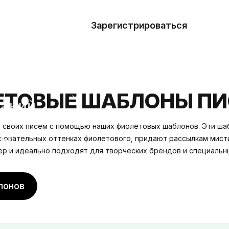
азать
лон
Зарегистрироваться
Де
блоны
сточники
ЕТОВЫЕ ШАБЛОНЫ П
наний
 своих писем с помощью наших фиолетовых шаблонов. Эти ша
ны
ровательных оттенках фиолетового, придают рассылкам мист
ер и идеально подходят для творческих брендов и специальн
лонов