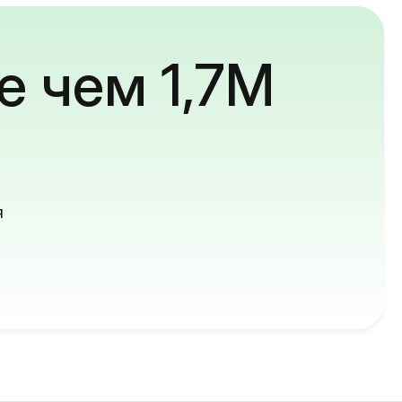
е чем 1,7M
й
я