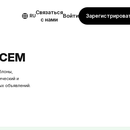
Связаться
мо
Зарегистрирова
RU
Войти
с нами
ИСЕМ
блоны,
ический и
ых объявлений.