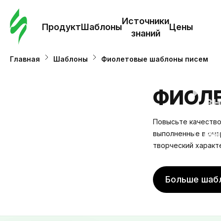
Зак
шаб
Источники
Продукт
Шаблоны
Цены
знаний
Ша
Главная
Шаблоны
Фиолетовые шаблоны писем
И
ФИОЛ
з
Повысьте качество
Це
выполненные в оча
творческий характ
Больше шаб