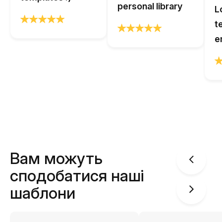
personal library
L
t
e
Вам можуть
сподобатися наші
шаблони