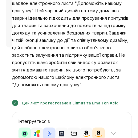
шаблон електронного листа "Допоможіть нашому
притулку". Цей чарівний дизайн на тему домашніх
тварин ідеально підходить для просування притулків
для тварин та заохочення до пожертв на підтримку
догляду та усиновлення бездомних тварин. Завдяки
Розроблено
Анастасія
чіткій кнопці заклику до дії та співчутливому дизайну,
цей шаблон електронного листа обов’язково
заохотить залучення та підтримку вашої справи. Не
пропустіть шанс зробити свій внесок у розвиток
життя домашніх тварин, які цього потребують, за
допомогою нашого шаблону електронного листа
"Допоможіть нашому притулку".
Цей лист протестовано в
Litmus
та
Email on Acid
Інтегрується з