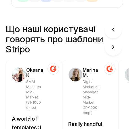
Що наші користувачі
говорять про шаблони
Stripo
Oksana
Marina
K.
M.
SMM
Digital
Manager
Marketing
Mid-
Manager
Market
Mid-
(51-1000
Market
emp.)
(51-1000
emp.)
A world of
Really handful
templates :)