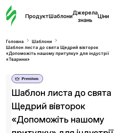
Замо
шабл
Джерела
Продукт
Шаблони
Ціни
знань
Шабл
Головна
Шаблони
Шаблон листа до свята Щедрий вівторок
Дж
«Допоможіть нашому притулку» для індустрії
зна
«Тварини»
Ціни
Шаблон листа до свята
Щедрий вівторок
«Допоможіть нашому
притулку» для індустрії