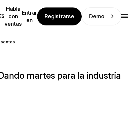
Habla
Entrar
Registrarse
Demo
ES
con
en
ventas
ascotas
 Dando martes para la industria