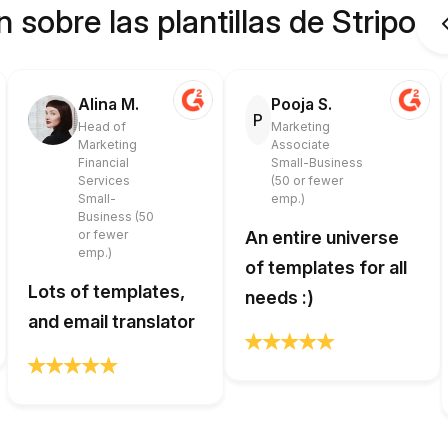
 sobre las plantillas de Stripo
Alina M.
Pooja S.
P
Head of
Marketing
Marketing
Associate
Financial
Small-Business
Services
(50 or fewer
Small-
emp.)
Business (50
or fewer
An entire universe
emp.)
of templates for all
Lots of templates,
needs :)
and email translator