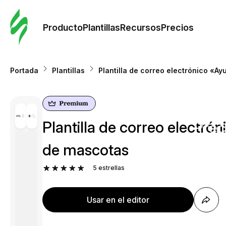
Orde
plant
Producto
Plantillas
Recursos
Precios
Plant
Portada
Plantillas
Plantilla de correo electrónico «A
Re
Plantilla de correo electró
Prec
de mascotas
5
estrellas
Usar en el editor