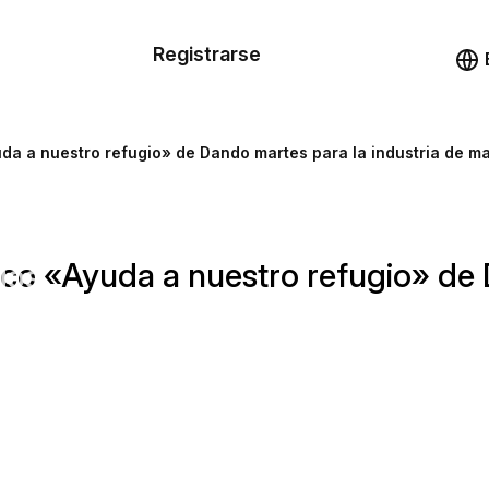
n de las
Registrarse
illas
Demo
illas
yuda a nuestro refugio» de Dando martes para la industria de m
cursos
nico «Ayuda a nuestro refugio» de
ios