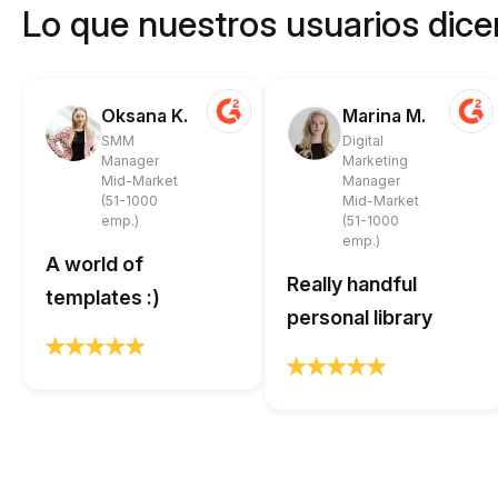
Lo que nuestros usuarios dicen
Oksana K.
Marina M.
SMM
Digital
Manager
Marketing
Mid-Market
Manager
(51-1000
Mid-Market
emp.)
(51-1000
emp.)
A world of
Really handful
templates :)
personal library