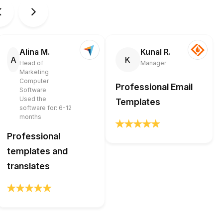
Alina M.
Kunal R.
A
K
Head of
Manager
Marketing
Computer
Professional Email
Software
Used the
Templates
software for: 6-12
months
Professional
templates and
translates