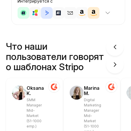
Интегрируется с
Что наши
пользователи говорят
о шаблонах Stripo
Oksana
Marina
K.
M.
SMM
Digital
Manager
Marketing
Mid-
Manager
Market
Mid-
(51-1000
Market
emp.)
(51-1000