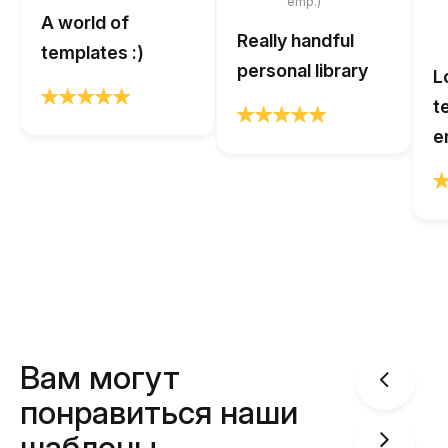
emp.)
A world of
Really handful
templates :)
personal library
L
t
e
Вам могут
понравиться наши
шаблоны