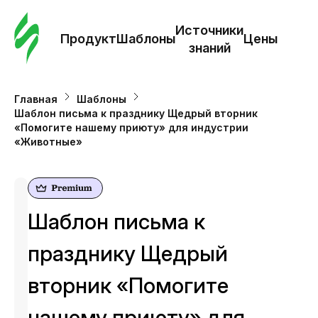
Зак
шаб
Источники
Продукт
Шаблоны
Цены
знаний
Ша
Главная
Шаблоны
Шаблон письма к празднику Щедрый вторник
И
«Помогите нашему приюту» для индустрии
з
«Животные»
Це
Шаблон письма к
празднику Щедрый
вторник «Помогите
нашему приюту» для