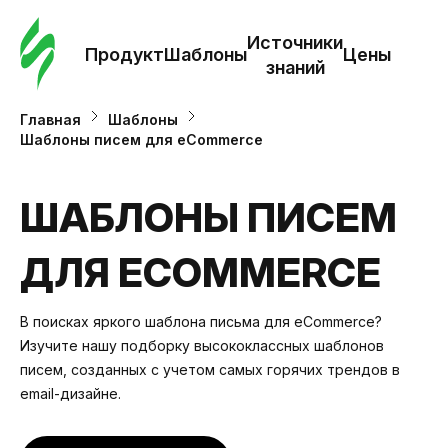
Зак
шаб
Источники
Продукт
Шаблоны
Цены
знаний
Ша
Главная
Шаблоны
Шаблоны писем для eCommerce
И
з
ШАБЛОНЫ ПИСЕМ
ДЛЯ ECOMMERCE
Це
В поисках яркого шаблона письма для eCommerce?
Изучите нашу подборку высококлассных шаблонов
писем, созданных с учетом самых горячих трендов в
email-дизайне.