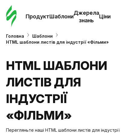
Замо
шабл
Джерела
Продукт
Шаблони
Ціни
знань
Шабл
Головна
Шаблони
HTML шаблони листів для індустрії «Фільми»
Дж
зна
HTML ШАБЛОНИ
ЛИСТІВ ДЛЯ
Ціни
ІНДУСТРІЇ
«ФІЛЬМИ»
Перегляньте наші HTML шаблони листів для індустрії