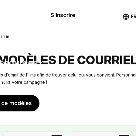
le de
mande
S'inscrire
Démo
F
les
rriel
ail
 MODÈLES DE COURRIE
ssources
 d’email de Films afin de trouver celui qui vous convient. Personnal
ng
lancez votre campagne !
s de modèles