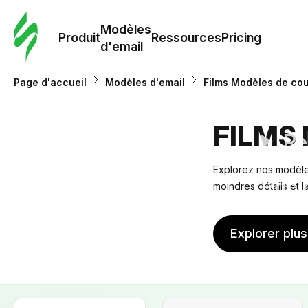
Modè
com
Modèles
Produit
Ressources
Pricing
d'email
Modè
Page d'accueil
Modèles d'email
Films Modèles de cou
d'em
FILMS
Re
Explorez nos modèles
Prici
moindres détails et 
Explorer plu