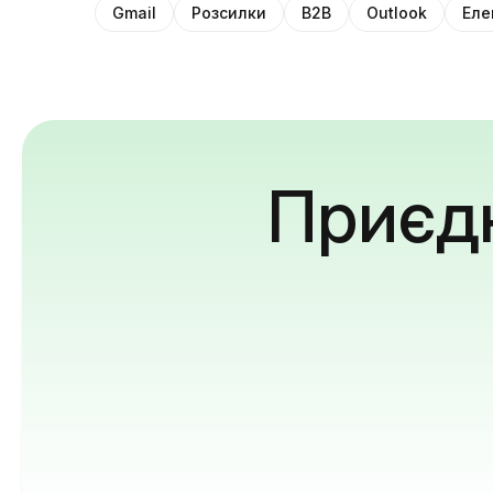
Gmail
Розсилки
B2B
Outlook
Еле
Приєдн