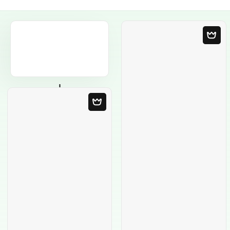
Порожній
шаблон