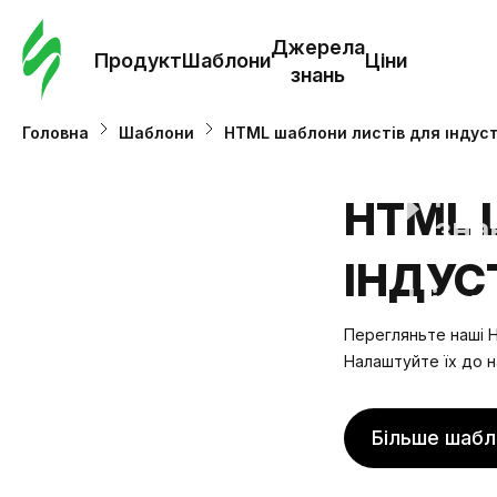
Замо
шабл
Джерела
Продукт
Шаблони
Ціни
знань
Шабл
Головна
Шаблони
HTML шаблони листів для індуст
Дж
HTML 
зна
ІНДУСТ
Ціни
Перегляньте наші H
Налаштуйте їх до н
Більше шабл