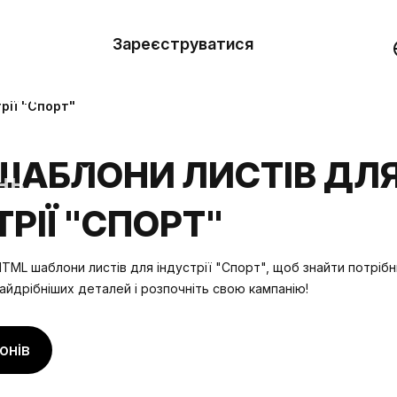
вити
он
Зареєструватися
Демо
они
рії "Спорт"
ерела
ШАБЛОНИ ЛИСТІВ ДЛ
нь
РІЇ "СПОРТ"
TML шаблони листів для індустрії "Спорт", щоб знайти потрібн
айдрібніших деталей і розпочніть свою кампанію!
онів