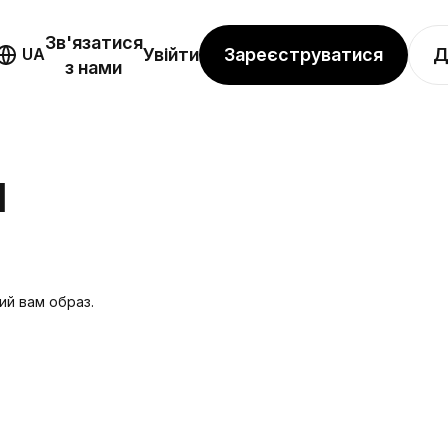
Зв'язатися
Зареєструватися
Д
UA
Увійти
з нами
Я
ий вам образ.