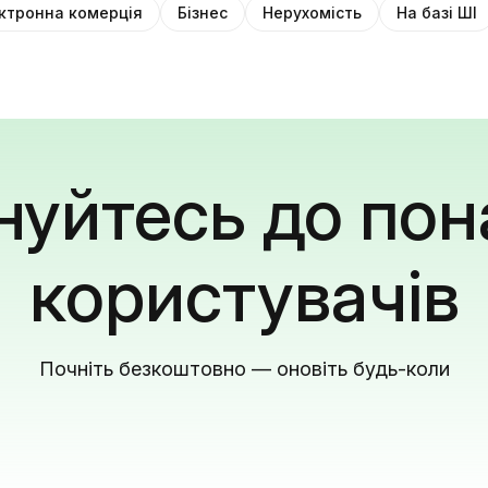
ктронна комерція
Бізнес
Нерухомість
На базі ШІ
уйтесь до пон
користувачів
Почніть безкоштовно — оновіть будь-коли