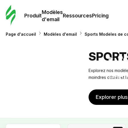
Modè
com
Modèles
Produit
Ressources
Pricing
d'email
Modè
Page d'accueil
Modèles d'email
Sports Modèles de co
d'em
SPORT
Re
Explorez nos modèles
Prici
moindres détails et 
Explorer plu