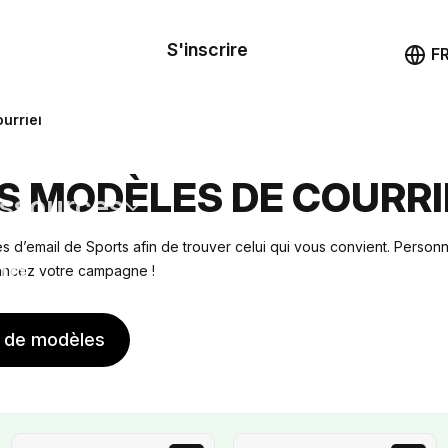
le de
mande
S'inscrire
Démo
F
les
urriel
ail
S MODÈLES DE COURRI
ssources
 d’email de Sports afin de trouver celui qui vous convient. Personn
ng
lancez votre campagne !
s de modèles