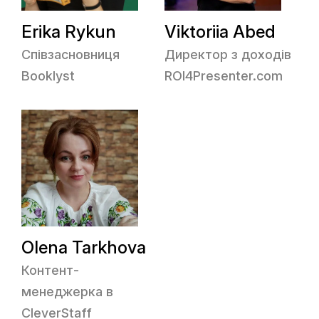
Erika Rykun
Viktoriia Abed
Співзасновниця
Директор з доходів
Booklyst
ROI4Presenter.com
Olena Tarkhova
Контент-
менеджерка в
CleverStaff