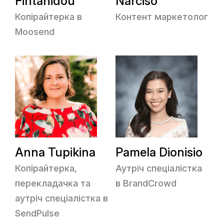
Fintanidou
Narciso
Копірайтерка в
Контент маркетолог
Moosend
Anna Tupikina
Pamela Dionisio
Копірайтерка,
Аутріч спеціалістка
перекладачка та
в BrandCrowd
аутріч спеціалістка в
SendPulse