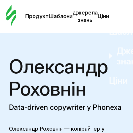
Замо
шабл
Джерела
Продукт
Шаблони
Ціни
знань
Шабл
Дж
Олександр
зна
Ціни
Роховнін
Data-driven copywriter у Phonexa
Олександр Роховнін — копірайтер у