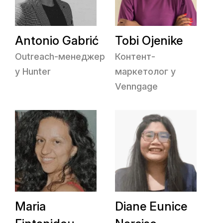
Antonio Gabrić
Tobi Ojenike
Outreach-менеджер
Контент-
у Hunter
маркетолог у
Venngage
Maria
Diane Eunice