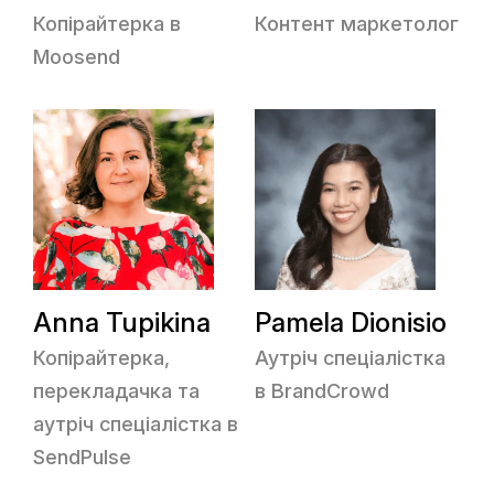
Копірайтерка в
Контент маркетолог
Moosend
Anna Tupikina
Pamela Dionisio
Копірайтерка,
Аутріч спеціалістка
перекладачка та
в BrandCrowd
аутріч спеціалістка в
SendPulse