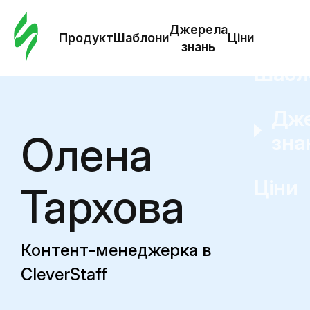
Замо
шабл
Джерела
Продукт
Шаблони
Ціни
знань
Шабл
Дж
Олена
зна
Ціни
Тархова
Контент-менеджерка в
CleverStaff