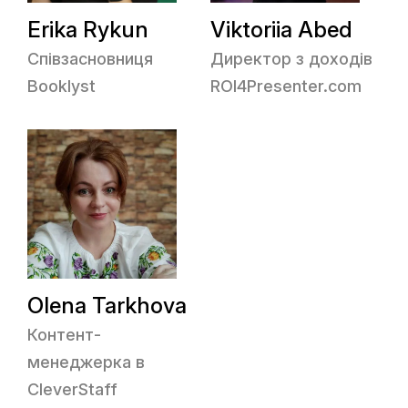
Erika Rykun
Viktoriia Abed
Співзасновниця
Директор з доходів
Booklyst
ROI4Presenter.com
Olena Tarkhova
Контент-
менеджерка в
CleverStaff