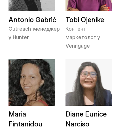
Antonio Gabrić
Tobi Ojenike
Outreach-менеджер
Контент-
у Hunter
маркетолог у
Venngage
Maria
Diane Eunice
Fintanidou
Narciso