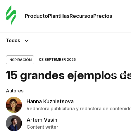
Orde
plant
Producto
Plantillas
Recursos
Precios
Plant
Todos
Re
08 SEPTEMBER 2025
INSPIRACIÓN
15 grandes ejemplos de
Prec
Autores
Hanna Kuznietsova
Redactora publicitaria y redactora de contenid
Artem Vasin
Content writer