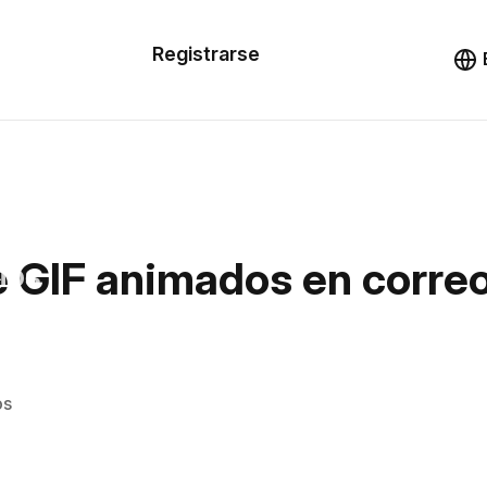
n de las
Registrarse
illas
Demo
illas
cursos
 GIF animados en correo
ios
os