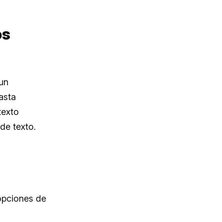
os
un
asta
texto
de texto.
opciones de