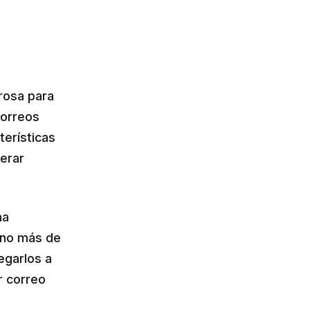
rosa para
correos
terísticas
erar
na
a no más de
egarlos a
r correo