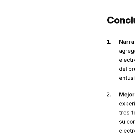
Concl
Narra
agrega
electr
del p
entusi
Mejor
experi
tres 
su co
electr