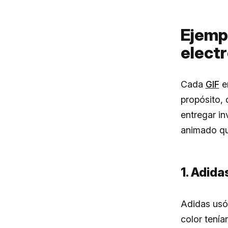
Ejemp
elect
Cada
GIF
en
propósito, 
entregar in
animado qu
1. Adida
Adidas usó
color tenía