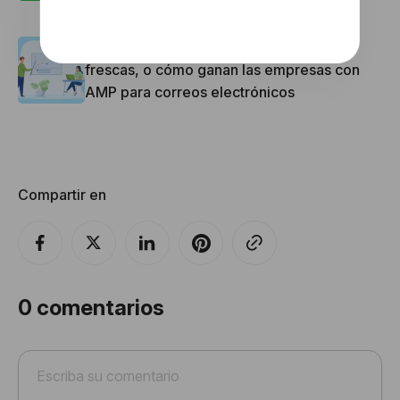
Correos electrónicos AMP: Estadísticas
frescas, o cómo ganan las empresas con
AMP para correos electrónicos
Compartir en
0
comentarios