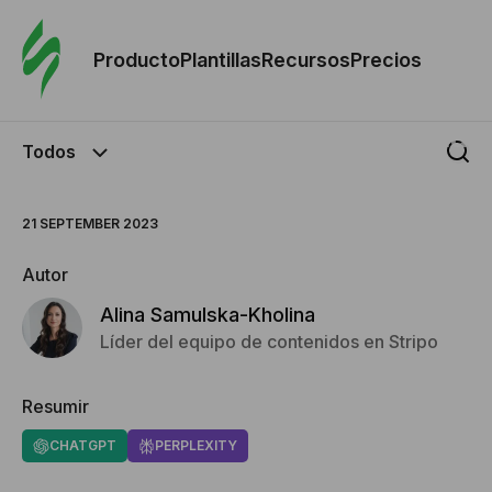
Orde
plant
Producto
Plantillas
Recursos
Precios
Plant
Todos
Re
21 SEPTEMBER 2023
Prec
Autor
Alina Samulska-Kholina
Líder del equipo de contenidos en Stripo
Resumir
CHATGPT
PERPLEXITY