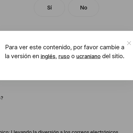
Sí
No
Para ver este contenido, por favor cambie a
la versión en
,
o
del sitio.
inglés
ruso
ucraniano
 general
o?
ico: Llevando la diversión a los correos electrónicos