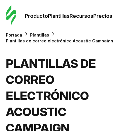
Orde
plant
Producto
Plantillas
Recursos
Precios
Plant
Portada
Plantillas
Plantillas de correo electrónico Acoustic Campaign
Re
PLANTILLAS DE
Prec
CORREO
ELECTRÓNICO
ACOUSTIC
CAMPAIGN