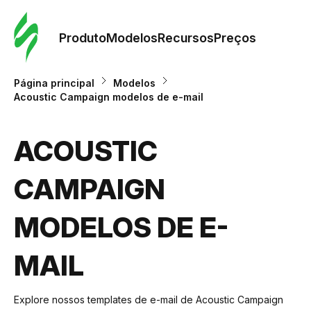
Pedid
Mode
Produto
Modelos
Recursos
Preços
Mode
Página principal
Modelos
Acoustic Campaign modelos de e-mail
Re
ACOUSTIC
Preç
CAMPAIGN
MODELOS DE E-
MAIL
Explore nossos templates de e-mail de Acoustic Campaign