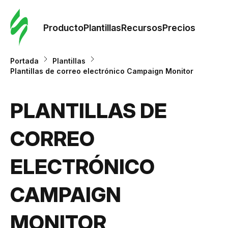
Orde
plant
Producto
Plantillas
Recursos
Precios
Plant
Portada
Plantillas
Plantillas de correo electrónico Campaign Monitor
Re
PLANTILLAS DE
Prec
CORREO
ELECTRÓNICO
CAMPAIGN
MONITOR