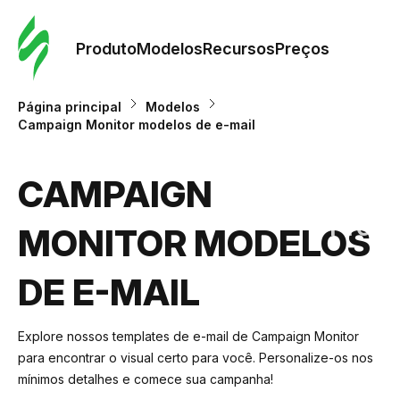
Pedid
Mode
Produto
Modelos
Recursos
Preços
Mode
Página principal
Modelos
Campaign Monitor modelos de e-mail
Re
CAMPAIGN
Preç
MONITOR MODELOS
DE E-MAIL
Explore nossos templates de e-mail de Campaign Monitor
para encontrar o visual certo para você. Personalize-os nos
mínimos detalhes e comece sua campanha!