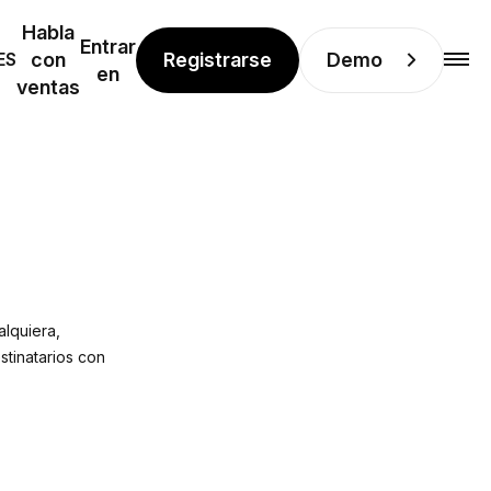
Habla
Entrar
Registrarse
Demo
ES
con
en
ventas
alquiera,
stinatarios con