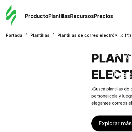
Orde
plant
Producto
Plantillas
Recursos
Precios
Plant
Portada
Plantillas
Plantillas de correo electrónico Ma
Re
PLANT
ELECT
Prec
¿Busca plantillas de
personalícela y luego
elegantes correos el
Explorar más 