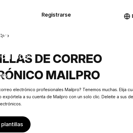
n de las
Registrarse
illas
Demo
illas
ilpro
cursos
ILLAS DE CORREO
RÓNICO MAILPRO
ios
 correo electrónico profesionales Mailpro? Tenemos muchas. Elija cu
 expórtela a su cuenta de Mailpro con un solo clic. Deleite a sus de
ectrónicos.
plantillas