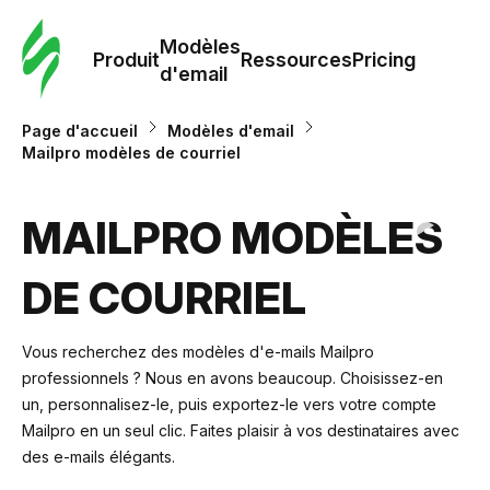
Modè
com
Modèles
Produit
Ressources
Pricing
d'email
Modè
Page d'accueil
Modèles d'email
d'em
Mailpro modèles de courriel
Re
MAILPRO MODÈLES
DE COURRIEL
Prici
Vous recherchez des modèles d'e-mails Mailpro
professionnels ? Nous en avons beaucoup. Choisissez-en
un, personnalisez-le, puis exportez-le vers votre compte
Mailpro en un seul clic. Faites plaisir à vos destinataires avec
des e-mails élégants.