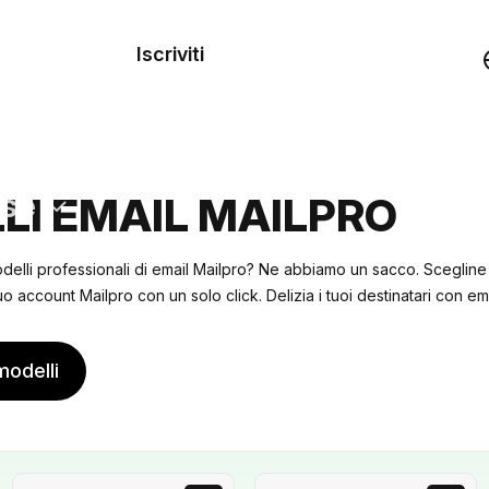
dei
Iscriviti
Demo
rse
LI EMAIL MAILPRO
delli professionali di email Mailpro? Ne abbiamo un sacco. Scegline
o account Mailpro con un solo click. Delizia i tuoi destinatari con ema
modelli