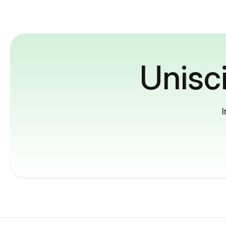
Unisci
I