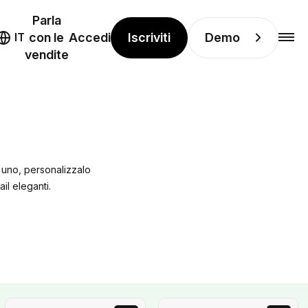
Parla
Iscriviti
Demo
IT
con le
Accedi
vendite
 uno, personalizzalo
il eleganti.