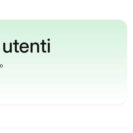
 utenti
to