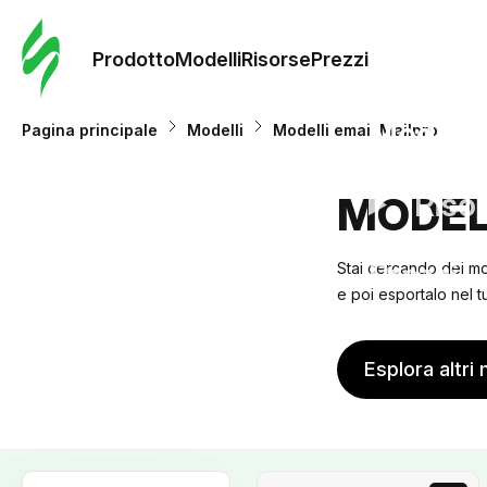
Ordine 
modelli
Prodotto
Modelli
Risorse
Prezzi
Modelli
Pagina principale
Modelli
Modelli email Mailpro
Riso
MODEL
Prezzi
Stai cercando dei mo
e poi esportalo nel tu
Esplora altri 