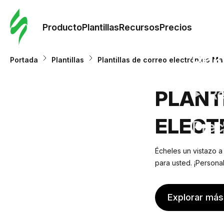
Orde
plant
Producto
Plantillas
Recursos
Precios
Plant
Portada
Plantillas
Plantillas de correo electrónico Ma
Re
PLANT
ELECT
Prec
Écheles un vistazo a
para usted. ¡Persona
Explorar más 