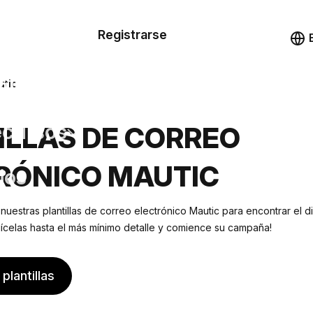
n de las
Registrarse
illas
Demo
illas
utic
cursos
ILLAS DE CORREO
RÓNICO MAUTIC
ios
 nuestras plantillas de correo electrónico Mautic para encontrar el
lícelas hasta el más mínimo detalle y comience su campaña!
plantillas