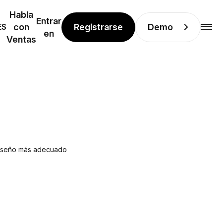
Habla
Entrar
Registrarse
Demo
ES
con
en
Ventas
 diseño más adecuado