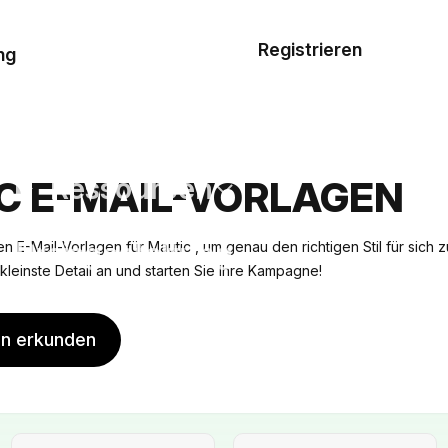
Musterauftrag
Registrieren
De
ng
E-Mail-
Vorlagen
Ressourcen
C E-MAIL-VORLAGEN
Preisgestaltung
n E-Mail-Vorlagen für Mautic , um genau den richtigen Stil für sich 
ns kleinste Detail an und starten Sie Ihre Kampagne!
en erkunden