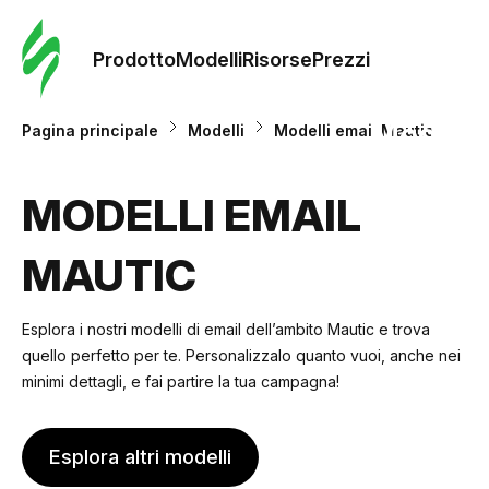
Ordine 
modelli
Prodotto
Modelli
Risorse
Prezzi
Modelli
Pagina principale
Modelli
Modelli email Mautic
Riso
MODELLI EMAIL
MAUTIC
Prezzi
Esplora i nostri modelli di email dell’ambito Mautic e trova
quello perfetto per te. Personalizzalo quanto vuoi, anche nei
minimi dettagli, e fai partire la tua campagna!
Esplora altri modelli