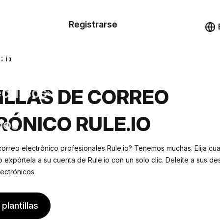
n de las
Registrarse
illas
Demo
illas
e.io
cursos
ILLAS DE CORREO
RÓNICO RULE.IO
ios
 correo electrónico profesionales Rule.io? Tenemos muchas. Elija cua
 expórtela a su cuenta de Rule.io con un solo clic. Deleite a sus des
ectrónicos.
plantillas