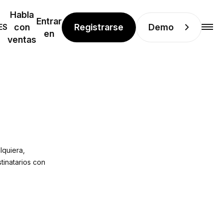
Habla
Entrar
Registrarse
Demo
ES
con
en
ventas
lquiera,
tinatarios con