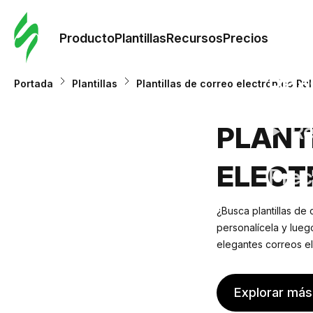
Orde
plant
Producto
Plantillas
Recursos
Precios
Plant
Portada
Plantillas
Plantillas de correo electrónico Rul
Re
PLANT
ELECT
Prec
¿Busca plantillas de
personalícela y luego
elegantes correos el
Explorar más 