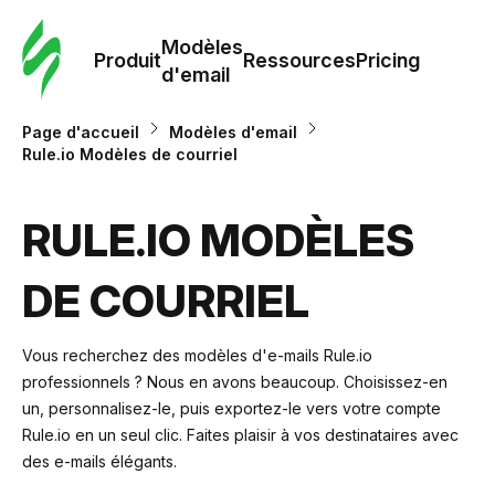
Modè
com
Modèles
Produit
Ressources
Pricing
d'email
Modè
Page d'accueil
Modèles d'email
d'em
Rule.io Modèles de courriel
Re
RULE.IO MODÈLES
DE COURRIEL
Prici
Vous recherchez des modèles d'e-mails Rule.io
professionnels ? Nous en avons beaucoup. Choisissez-en
un, personnalisez-le, puis exportez-le vers votre compte
Rule.io en un seul clic. Faites plaisir à vos destinataires avec
des e-mails élégants.